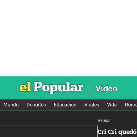
Mundo
Deportes
Educación
Virales
Vida
Horó
Videos
Cri Cri qued