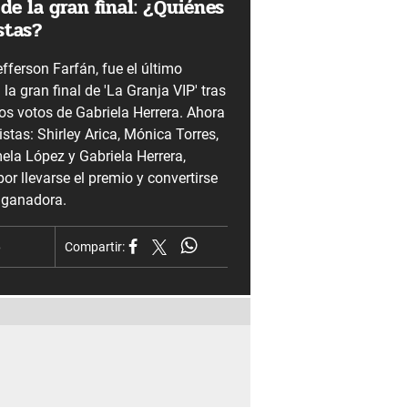
 de la gran final: ¿Quiénes
istas?
efferson Farfán, fue el último
la gran final de 'La Granja VIP' tras
os votos de Gabriela Herrera. Ahora
istas: Shirley Arica, Mónica Torres,
ela López y Gabriela Herrera,
or llevarse el premio y convertirse
a ganadora.
6
Compartir: