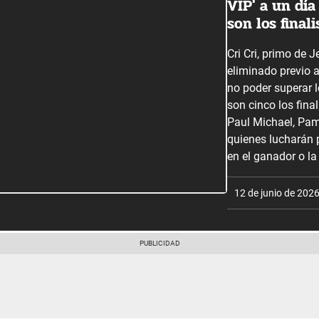
VIP' a un día
son los final
Cri Cri, primo de J
eliminado previo a 
no poder superar l
son cinco los final
Paul Michael, Pam
quienes lucharán p
en el ganador o l
12 de junio de 202