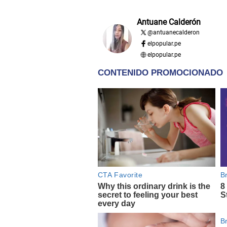
Antuane Calderón
@
antuanecalderon
elpopular.pe
elpopular.pe