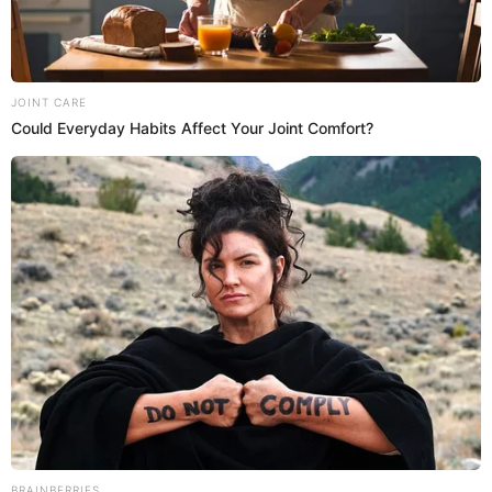
Videos
Popular salsera peruana presume su
NUEVA FIGURA tras operación de manga
gástrica y sorprende su cambio
A través de un video de TikTok, la conocida salsera Masiel
Málaga, ex de Churrito Hinostroza, decidió mostrar los
resultados de su operación de manga gástrica. Ahora, la
salsera peruana luce una figura esbelta y no duda en
presumirla. 'Y así quedamos', escribió en su clip.
10 de junio de 2026
Compartir: