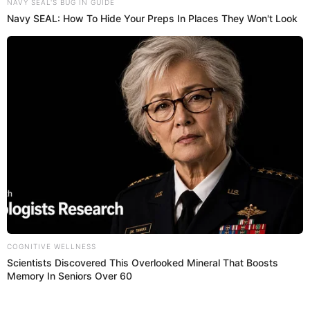
Regresar al inicio
Quiénes somos
Contáctanos
Políticas y Estándares
Términos de uso
Enlaces de interés
Redes Sociales