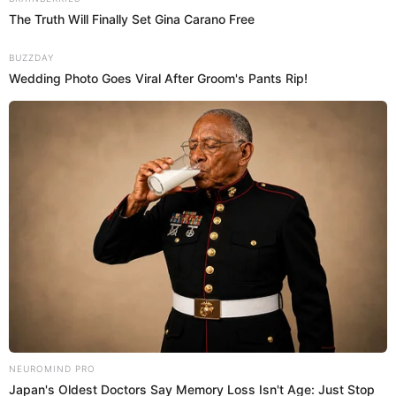
Antuane Calderón
@
antuanecalderon
elpopular.pe
elpopular.pe
10 Jun 2026 | 21:21 h
Actualizado
10 Jun 2026 | 21:21 h