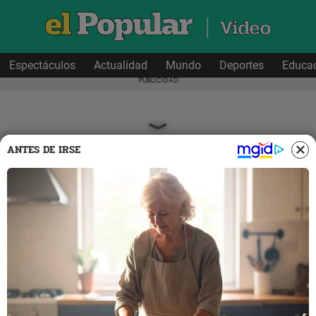
Espectáculos
Actualidad
Mundo
Deportes
Educa
ANTES DE IRSE