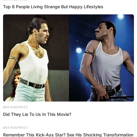
Antuane Calderón
@
antuanecalderon
elpopular.pe
elpopular.pe
10 Jun 2026 | 18:52 h
Actualizado
10 Jun 2026 | 18:52 h