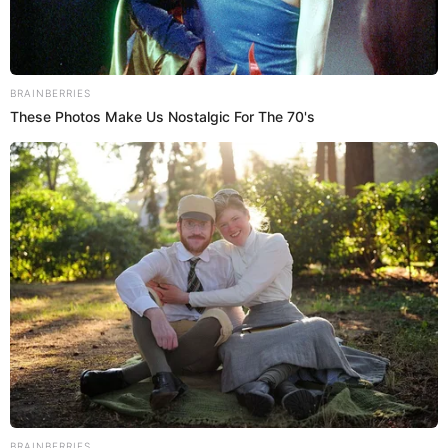
Videos
Olenka Cuba y Leonard León DESTRUYEN
la boda de Karla Tarazona y Christian
Domínguez: "Jamás me casaría en un
restaurante"
Olenka Cuba y Leonard León decidieron pronunciarse ante
las cámaras de 'Amor y Fuego' sobre la boda de Karla
Tarazona y Christian Domínguez. En esta ocasión, los
esposos criticaron duramente el mediático matrimonio y la
exmodelo juzgó el lugar que escogió la pareja para
celebrar su boda.
10 de junio de 2026
Compartir: