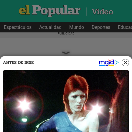
Espectáculos
Actualidad
Mundo
Deportes
Educa
ANTES DE IRSE