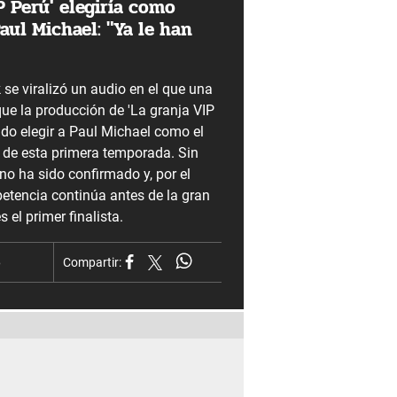
P Perú' elegiría como
ul Michael: "Ya le han
 se viralizó un audio en el que una
ue la producción de 'La granja VIP
ido elegir a Paul Michael como el
de esta primera temporada. Sin
no ha sido confirmado y, por el
tencia continúa antes de la gran
es el primer finalista.
6
Compartir: