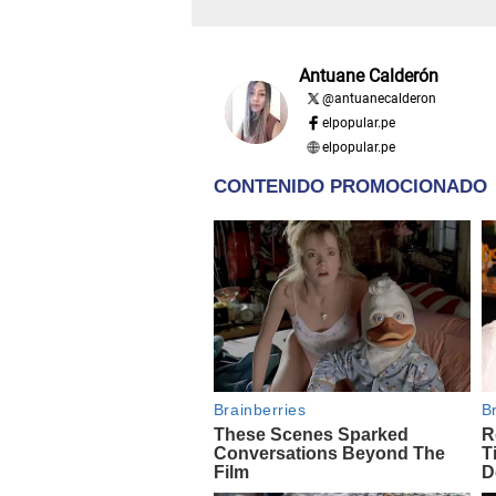
Antuane Calderón
@
antuanecalderon
elpopular.pe
elpopular.pe