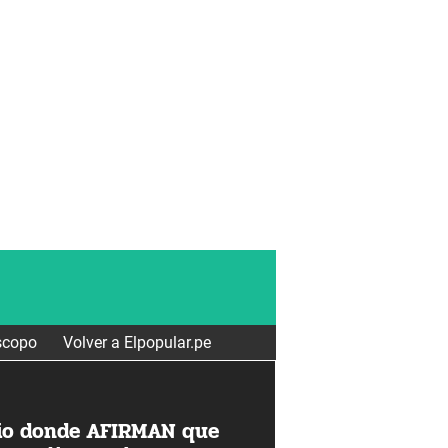
scopo
Volver a Elpopular.pe
io donde AFIRMAN que