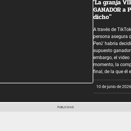
'La granja VI
GANADOR a Pa
dicho"
A través de TikTok
persona asegura q
Perú' habría decid
supuesto ganador 
embargo, el video 
momento, la compe
final, de la que él 
10 de junio de 202