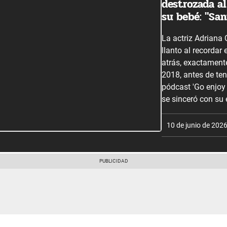
destrozada al
su bebé: "San
La actriz Adriana
llanto al recordar
atrás, exactament
2018, antes de ten
pódcast 'Go enjoy
se sinceró con su 
10 de junio de 202