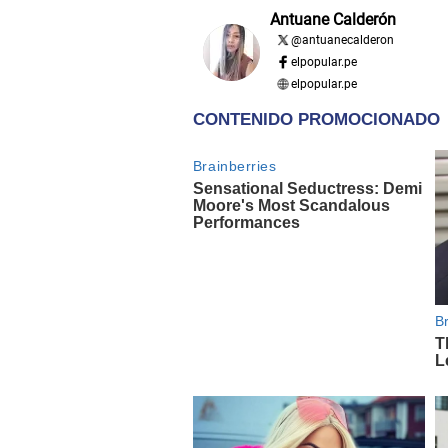
Antuane Calderón
@
antuanecalderon
elpopular.pe
elpopular.pe