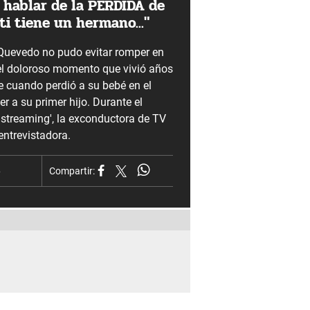
 hablar de la PÉRDIDA de
ti tiene un hermano..."
 Quevedo no pudo evitar romper en
 el doloroso momento que vivió años
e cuando perdió a su bebé en el
er a su primer hijo. Durante el
 streaming', la exconductora de TV
entrevistadora.
6
Compartir: