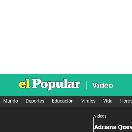
Mundo
Deportes
Educación
Virales
Vida
Horó
Videos
Adriana Quev