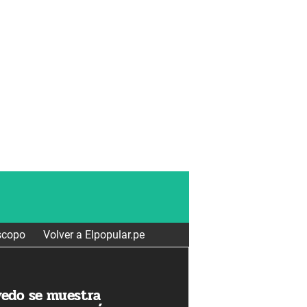
scopo
Volver a Elpopular.pe
edo se muestra