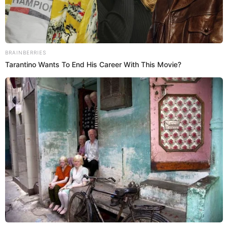
Antuane Calderón
@
antuanecalderon
elpopular.pe
elpopular.pe
09 Jun 2026 | 20:05 h
Actualizado
09 Jun 2026 | 20:05 h