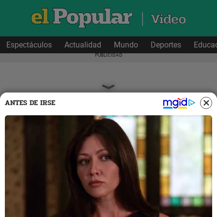
Espectáculos
Actualidad
Mundo
Deportes
Educa
ANTES DE IRSE