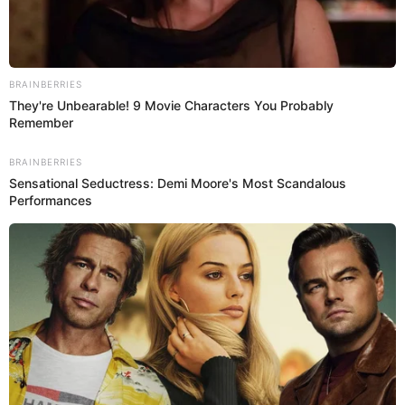
Videos
Christian Domínguez se sincera sobre
AUSENCIA de su hija mayor en su
matrimonio con Karla Tarazona: ¿No la
invitó?
Christian Domínguez estuvo frente a las cámaras de 'Amor
y fuego' y no pudo evitar que lo cuestionaran por la
ausencia de su hija mayor en su matrimonio con Karla
Tarazona. Al respecto, el cantante respondió que es un
tema privado, pero, al preguntarle sobre su actual vínculo
con ella, sorprendió con sus palabras: "“Muy bien gracias a
Dios", dijo.
9 de junio de 2026
Compartir: