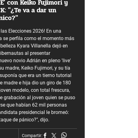
E' con Keiko Fujimori y
K: "¿Te va a dar un
nico?"
 las Elecciones 2026! En una
a se perfila como el momento más
e belleza Kyara Villanella dejó en
ibernautas al presentar
nuevo novio Adrián en pleno 'live'
su madre, Keiko Fujimori, y su tía
suponía que era un tierno tutorial
e madre e hija dio un giro de 180
oven modelo, con total frescura,
de grabación al joven quien se puso
arse que habían 62 mil personas
andidata presidencial le bromeó:
taque de pánico?", dijo.
Compartir: