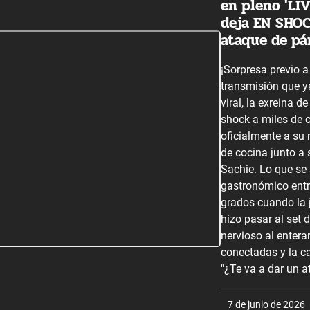
en pleno 'LIV
deja EN SHOC
ataque de pá
¡Sorpresa previo a
transmisión que y
viral, la exreina d
shock a miles de c
oficialmente a su 
de cocina junto a 
Sachie. Lo que se 
gastronómico entr
grados cuando la j
hizo pasar al set 
nervioso al enter
conectadas y la c
"¿Te va a dar un a
7 de junio de 2026