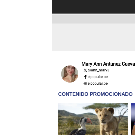
Mary Ann Antunez Cueva
@
ann_mary3
elpopular.pe
elpopular.pe