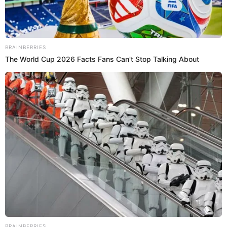
Videos
Hermanas de Samahara Lobatón hacen
fuerte denuncia hacia 'La Granja VIP' tras
ELIMINACIÓN: "Una basura de programa"
Luego de la eliminación de Samahara Lobatón de 'La
Granja VIP', Melissita Lobatón y Gianella Marquina
acusaron de estafadores al reality de convivencia por las
encuestas que apuntaban a la influencer como la favorita.
4 de junio de 2026
Compartir:
Viviana Regalado