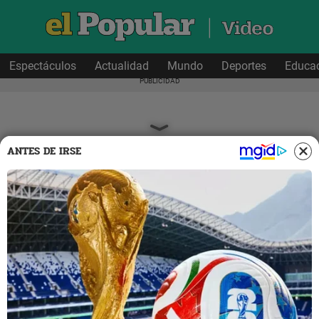
Espectáculos
Actualidad
Mundo
Deportes
Educa
ANTES DE IRSE