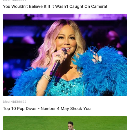
@
https://twitter.com/VivianaReg98538
elpopular.pe
elpopular.pe
04 Jun 2026 | 12:52 h
Actualizado
04 Jun 2026 | 12:52 h