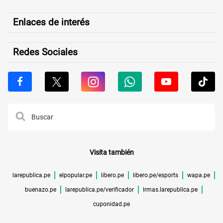
Enlaces de interés
Redes Sociales
Visita también
larepublica.pe
elpopular.pe
libero.pe
libero.pe/esports
wapa.pe
buenazo.pe
larepublica.pe/verificador
lrmas.larepublica.pe
cuponidad.pe