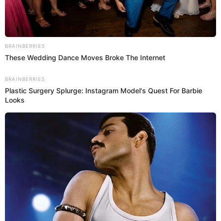
Videos
¡Se descontroló 'Giselo'! Edson Dávila
sorprende a Janet Barboza con
APASIONADO BESO EN VIVO y paralizan el
set de 'América Hoy'
¡El set estalló! En la última edición del programa 'América
Hoy', el ocurrente Edson Dávila dejó en completo shock a
sus compañeros al decidir recrear una escena de
actuación con una de sus compañeras, pero nadie imaginó
que realmente llegaría a plantarle un tremendo beso en
vivo a la mismísima Janet Barboza. Lo que comenzó
como una de las clásicas bromas y picantes dardos entre
ambos conductores terminó en un impensado 'chape' que
dejó a los demás conductores y camarógrafos en shock.