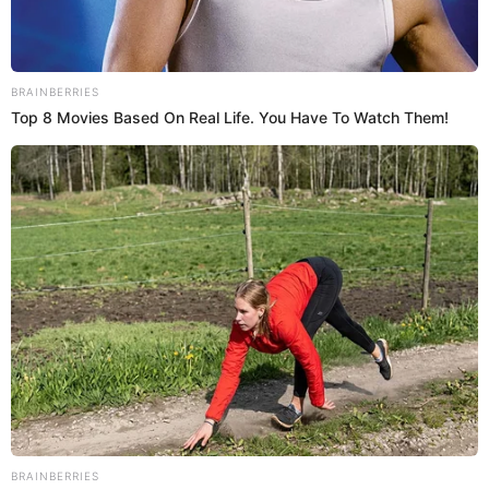
20 de mayo de 2026
Compartir:
Mary Ann Antunez Cueva
@
ann_mary3
elpopular.pe
elpopular.pe
20 May 2026 | 11:12 h
Actualizado
20 May 2026 | 11:12 h