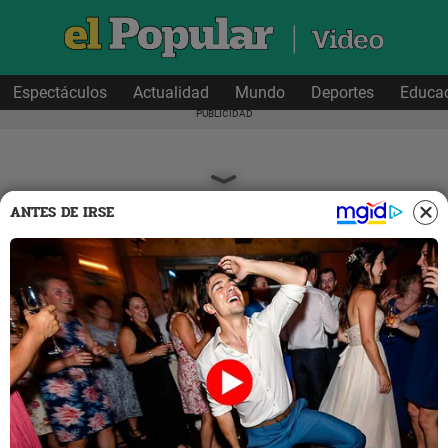
Espectáculos
Actualidad
Mundo
Deportes
Educa
ANTES DE IRSE