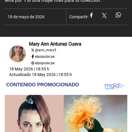
letra por "Fui una mujer más para tu colección".
18 de mayo de 2026
Compartir:
Mary Ann Antunez Cueva
@
ann_mary3
elpopular.pe
elpopular.pe
18 May 2026 | 18:55 h
Actualizado
18 May 2026 | 18:55 h