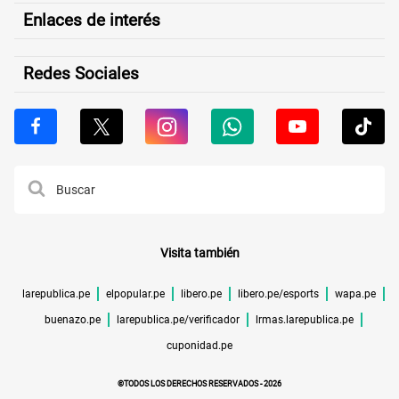
Enlaces de interés
Redes Sociales
Visita también
larepublica.pe
elpopular.pe
libero.pe
libero.pe/esports
wapa.pe
buenazo.pe
larepublica.pe/verificador
lrmas.larepublica.pe
cuponidad.pe
©TODOS LOS DERECHOS RESERVADOS -
2026