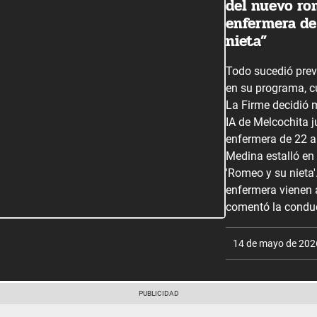
del nuevo ro
enfermera de
nieta”
Todo sucedió previ
en su programa, 
La Firme decidió 
IA de Melcochita 
enfermera de 22 
Medina estalló en 
'Romeo y su nieta'
enfermera vienen a
comentó la conduc
14 de mayo de 202