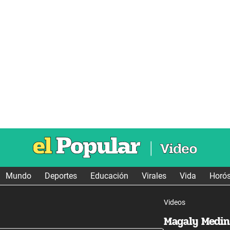
Mundo
Deportes
Educación
Virales
Vida
Horó
Videos
Magaly Medin