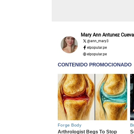
Mary Ann Antunez Cueva
@
ann_mary3
elpopular.pe
elpopular.pe