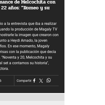
mance de Melcochita con
 22 años: “Romeo y su
o a la entrevista que iba a realizar
cuando la producción de Magaly TV
mostrarle la imagen que crearon con
junto a Heydi Amado, la joven
años. En ese momento, Magaly
risas con la publicación que decía
. "Noventa y 20, Melcochita y su
l set a contarnos su historia",
tora.
6
Compartir: