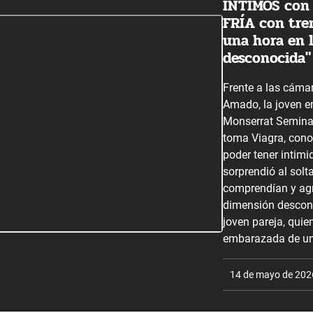
ÍNTIMOS con 
FRÍA con tre
una hora en 
desconocida"
Frente a las cáma
Amado, la joven e
Monserrat Seminar
toma Viagra, conoc
poder tener intim
sorprendió al solt
comprendían y agr
dimensión descono
joven pareja, quie
embarazada de un
14 de mayo de 202