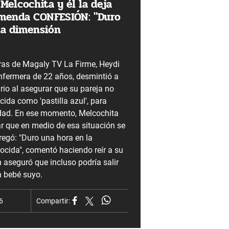
Melcochita y él la deja
menda CONFESIÓN: "Duro
la dimensión
ras de Magaly TV La Firme, Heydi
nfermera de 22 años, desmintió a
io al asegurar que su pareja no
ida como 'pastilla azul', para
idad. En ese momento, Melcochita
ar que en medio de esa situación se
egó: "Duro una hora en la
cida", comentó haciendo reír a su
n aseguró que incluso podría salir
 bebé suyo.
6
Compartir: