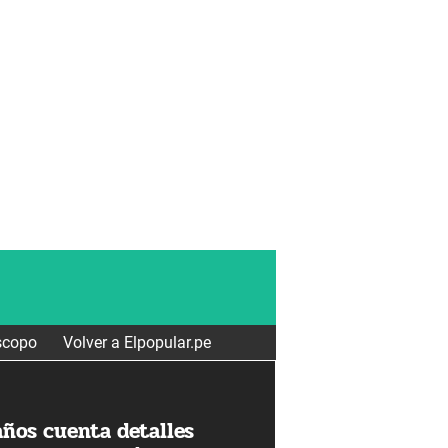
scopo
Volver a Elpopular.pe
años cuenta detalles