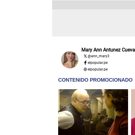
Mary Ann Antunez Cueva
@
ann_mary3
elpopular.pe
elpopular.pe