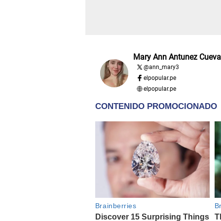
Mary Ann Antunez Cueva
@
ann_mary3
elpopular.pe
elpopular.pe