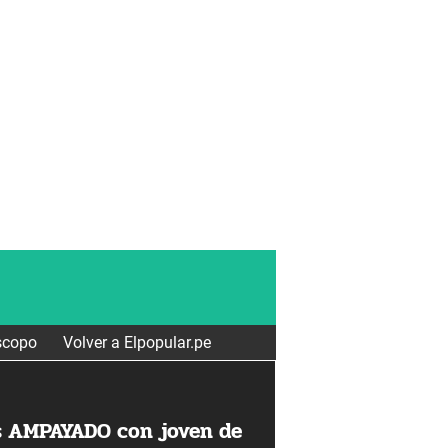
scopo
Volver a Elpopular.pe
s AMPAYADO con joven de