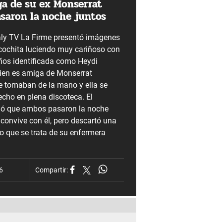
ga de su ex Monserrat
asaron la noche juntos
ly TV La Firme presentó imágenes
cochita luciendo muy cariñoso con
ños identificada como Heydi
ien es amiga de Monserrat
se tomaban de la mano y ella se
echo en plena discoteca. El
mó que ambos pasaron la noche
 convive con él, pero descartó una
o que se trata de su enfermera
6
Compartir: