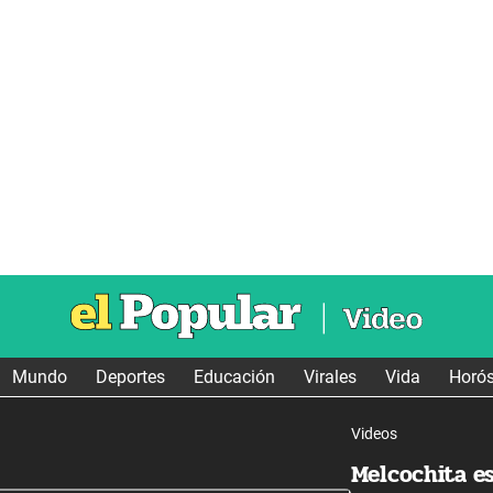
Mundo
Deportes
Educación
Virales
Vida
Horó
Videos
Melcochita e