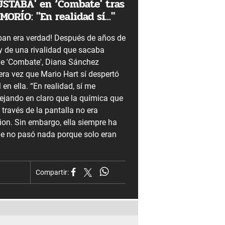
USTABA' en ‘Combate' tras
ORÍO: "En realidad sí..."
an era verdad! Después de años de
y de una rivalidad que sacaba
 de 'Combate', Diana Sánchez
ra vez que Mario Hart sí despertó
 en ella. “En realidad, sí me
dejando en claro que la química que
través de la pantalla no era
ion. Sin embargo, ella siempre ha
ue no pasó nada porque solo eran
Compartir: