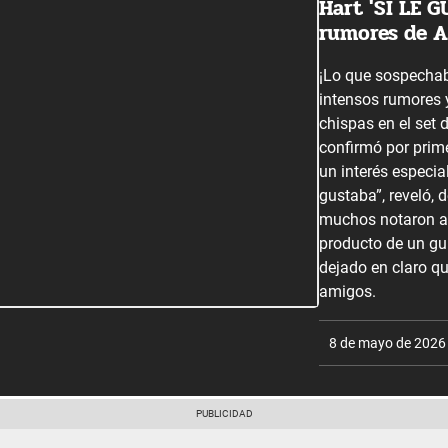
Hart 'SÍ LE G
rumores de AM
¡Lo que sospechab
intensos rumores 
chispas en el set
confirmó por prime
un interés especial
gustaba”, reveló, 
muchos notaron a 
producto de un gu
dejado en claro q
amigos.
8 de mayo de 2026