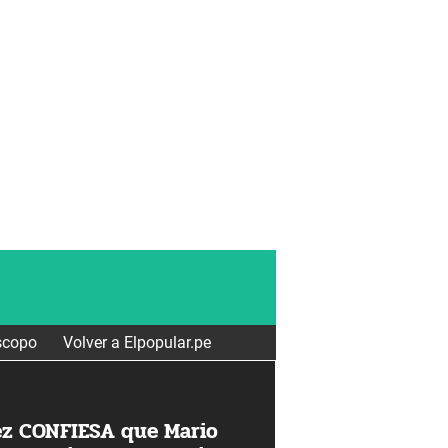
scopo
Volver a Elpopular.pe
ez CONFIESA que Mario