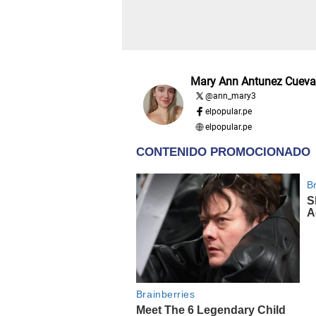
Mary Ann Antunez Cueva
@
ann_mary3
elpopular.pe
elpopular.pe