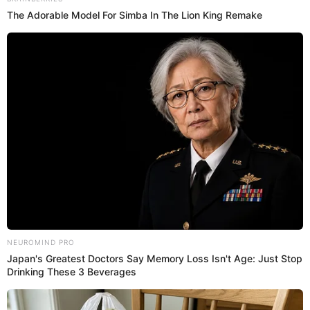
26 de diciembre de 2025
Compartir:
Mary Ann Antunez Cueva
@
ann_mary3
elpopular.pe
elpopular.pe
26 Dic 2025 | 18:12 h
Actualizado
26 Dic 2025 | 18:12 h