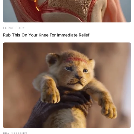
Videos
Daniela Darcourt COQUETEA con Waldir
Felipa y le ROBA UN BESO en pleno
concierto: "Yo tengo panetón, tú invítame
el chocolate"
Las imágenes de Instarándula captaron el preciso
momento en que en medio del concierto de Daniela
Darcourt, una de las asistentes la grabó abrazando a su
expareja Waldir Felipa mientras coqueteaba con él: "Yo
tengo el panetón. Creería que tú tienes el chocolate,
entonces, quisiera saber si a la salida te podría invitar
panetón y tú me invitas chocolate. Te voy a esperar. Te veo
a la salida", le dijo. En medio de ello, se dejó ver robándole
un beso en el cachete.