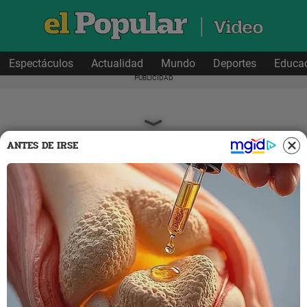
Espectáculos
Actualidad
Mundo
Deportes
Educa
ANTES DE IRSE