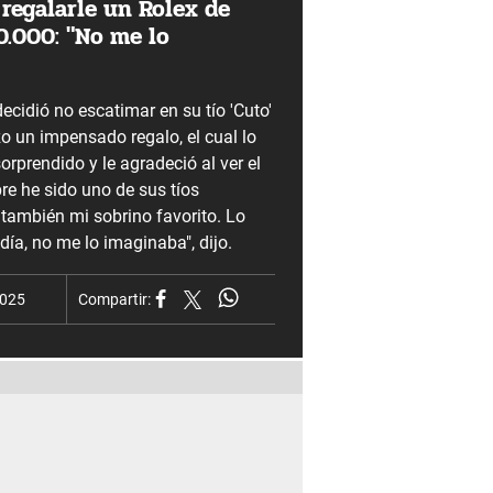
 regalarle un Rolex de
.000: "No me lo
ecidió no escatimar en su tío 'Cuto'
o un impensado regalo, el cual lo
prendido y le agradeció al ver el
pre he sido uno de sus tíos
 también mi sobrino favorito. Lo
ía, no me lo imaginaba", dijo.
2025
Compartir: