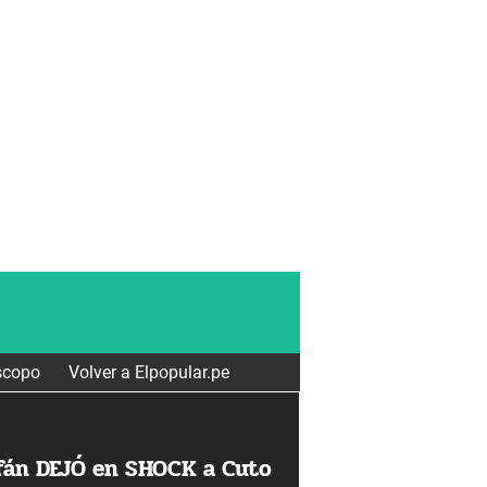
scopo
Volver a Elpopular.pe
rfán DEJÓ en SHOCK a Cuto