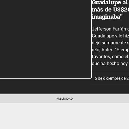
Guadalupe al
más de US$20
imaginaba"
Jefferson Farfán d
Guadalupe y le hiz
dejó sumamente sor
reloj Rolex. "Siem
favoritos, como él
que ha hecho hoy d
5 de diciembre de 