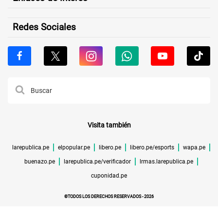
Redes Sociales
Visita también
larepublica.pe
elpopular.pe
libero.pe
libero.pe/esports
wapa.pe
buenazo.pe
larepublica.pe/verificador
lrmas.larepublica.pe
cuponidad.pe
©TODOS LOS DERECHOS RESERVADOS -
2026