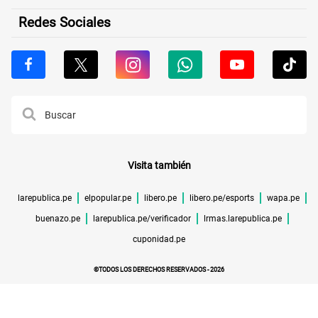
Redes Sociales
Visita también
larepublica.pe
elpopular.pe
libero.pe
libero.pe/esports
wapa.pe
buenazo.pe
larepublica.pe/verificador
lrmas.larepublica.pe
cuponidad.pe
©TODOS LOS DERECHOS RESERVADOS -
2026