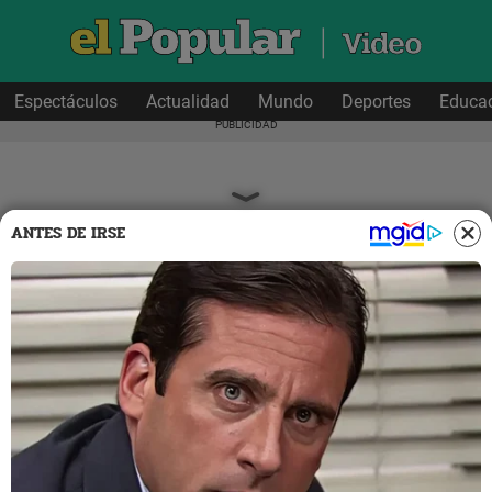
Espectáculos
Actualidad
Mundo
Deportes
Educa
ANTES DE IRSE