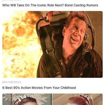
31 de octubre de 2025
Compartir:
Bryan Salvatierra
@
elpopular_pe
Bryan270616
elpopular.pe
31 Oct 2025 | 21:03 h
Actualizado
31 Oct 2025 | 21:03 h