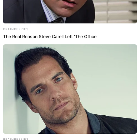
Videos
El 'Loco' Vargas enciende las alarmas al
posar con lideresa de Somos Perú:
¿Postulará al Congreso?
La presidenta de Somos Perú compartió en sus redes
sociales una imagen en la que aparece junto al
exfutbolista Juan Manuel Vargas, popularmente conocido
como el 'Loco' Vargas, en su despacho. La publicación fue
acompañada por un mensaje que resalta la unión y la
fortaleza: "Con el loco Vargas. Juntos somos fuertes. Un
solo corazón". Sin embargo, muchos usuarios recordaron
su entrevista con Jefferson Farfán donde mostró su
interés en postular a la alcaldía de Magdalena del Mar, por
lo que, todo apuntaría que 'El Loco' buscaría cumplir este
sueño de la mano del 'partido del corazón'.