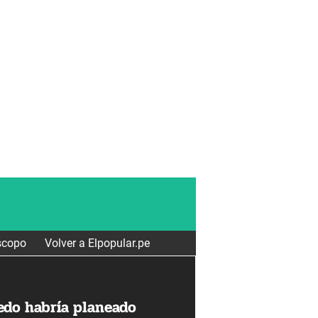
scopo
Volver a Elpopular.pe
edo habría planeado