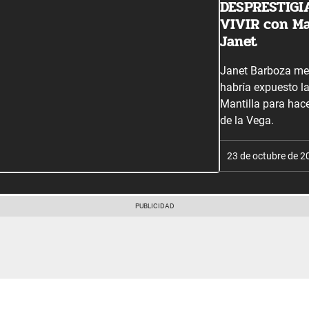
DESPRESTIGIA
VIVIR con Ma
Janet
Janet Barboza me
habría expuesto l
Mantilla para hac
de la Vega.
23 de octubre de 2