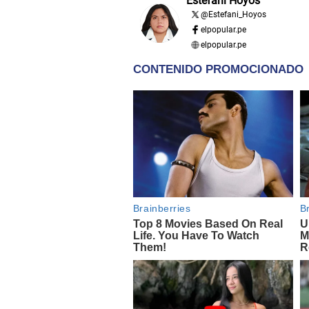
Estefani Hoyos
@
Estefani_Hoyos
elpopular.pe
elpopular.pe