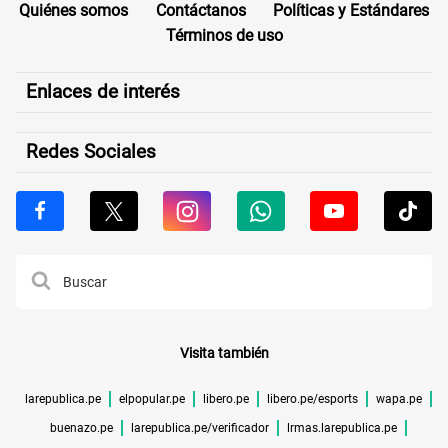
Quiénes somos
Contáctanos
Políticas y Estándares
Términos de uso
Enlaces de interés
Redes Sociales
Visita también
larepublica.pe
elpopular.pe
libero.pe
libero.pe/esports
wapa.pe
buenazo.pe
larepublica.pe/verificador
lrmas.larepublica.pe