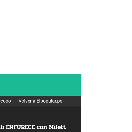
scopo
Volver a Elpopular.pe
lli ENFURECE con Milett