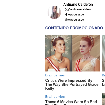
Antuane Calderón
@
antuanecalderon
elpopular.pe
elpopular.pe