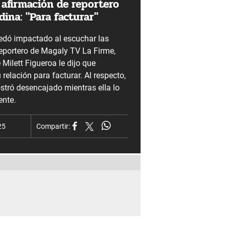
 afirmación de reportero
ina: "Para facturar"
uedó impactado al escuchar las
reportero de Magaly TV La Firme,
Milett Figueroa le dijo que
relación para facturar. Al respecto,
stró desencajado mientras ella lo
nte.
25
Compartir: