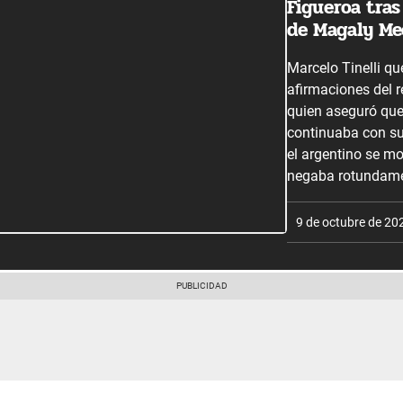
Figueroa tras
de Magaly Med
Marcelo Tinelli q
afirmaciones del 
quien aseguró que 
continuaba con su 
el argentino se mo
negaba rotundame
9 de octubre de 20