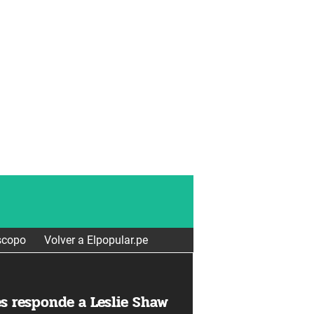
scopo
Volver a Elpopular.pe
es responde a Leslie Shaw