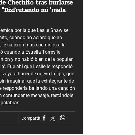
de Chechito tras burlarse
: "Disfrutando mi 'mala
lémica por la que Leslie Shaw se
ito, cuando no aclaró que no
e, le salieron más enemigos a la
ó cuando a Estrella Torres le
nión y no habló bien de la popular
ia'. Fue ahí que Leslie le respondió
e vaya a hacer de nuevo la lipo, que
sin imaginar que la exintegrante de
e respondería bailando una canción
n contundente mensaje, restándole
 palabras.
Compartir: