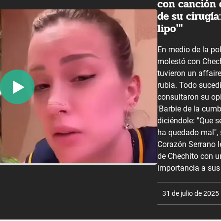
con canción 
de su cirugía
lipo'"
En medio de la po
molestó con Chech
tuvieron un affair
rubia. Todo sucedi
consultaron su opi
'Barbie de la cumb
diciéndole: "Que s
ha quedado mal", 
Corazón Serrano l
de Chechito con u
importancia a sus
31 de julio de 2025