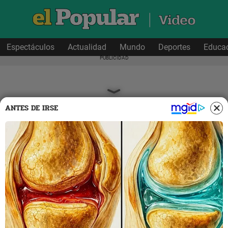
Espectáculos
Actualidad
Mundo
Deportes
Educa
ANTES DE IRSE