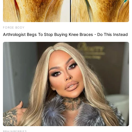
Videos
Animador de Hermanos Yaipén los
DEMANDA y EXIGE más de 140 mil soles:
“Carga laboral”
Jesús Cumpa, exanimador de los Hermanos Yaipén,
decidió demandar a la agrupación para exigir sus
beneficios sociales y económicos tras ser despedido.
15 de julio de 2025
Compartir:
Estefani Hoyos
@
Estefani_Hoyos
elpopular.pe