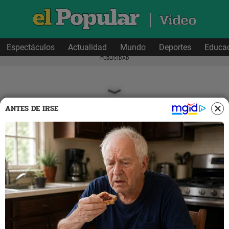
Espectáculos
Actualidad
Mundo
Deportes
Educa
ANTES DE IRSE