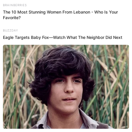
Antuane Calderón
@
antuanecalderon
elpopular.pe
elpopular.pe
11 Jul 2025 | 18:07 h
Actualizado
11 Jul 2025 | 18:07 h