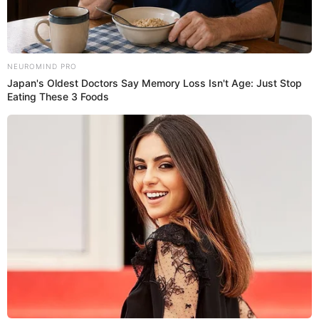
Videos
Flor Ortola no se retracta y ANUNCIA que
saldrán CHATS PRIVADOS de Mario con una
mujer: ¿Con Vania Bludau?
Flor Ortola&nbsp;se mantiene firme con su posición sobre
que Mario Irivarren terminó con Onelia Molina previo a la
boda de Alejandra Baigorria pese a que él lo negó. Ahora,
la argentina aseguró que se expondrán chan del chico
reality con otra mujer. ¿Será Vania Bludau?
11 de julio de 2025
Compartir: