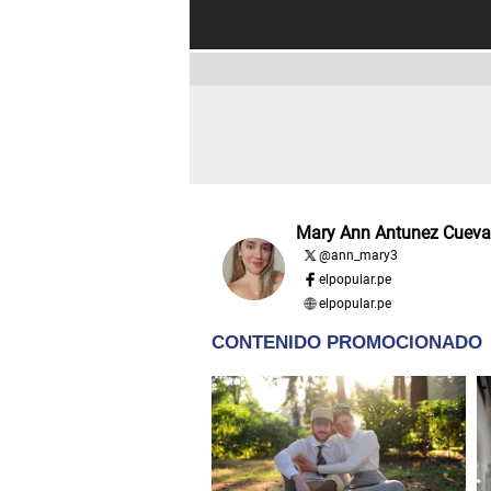
Mary Ann Antunez Cueva
@
ann_mary3
elpopular.pe
elpopular.pe