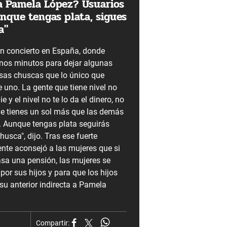
ra Pamela López? Usuarios
nque tengas plata, sigues
a"
n concierto en España, donde
nos minutos para dejar algunas
esas chuscas que lo único que
 uno. La gente que tiene nivel no
e y el nivel no te lo da el dinero, no
ue tienes un sol más que las demás
l. Aunque tengas plata seguirás
usca", dijo. Tras ese fuerte
te aconsejó a las mujeres que si
asa una pensión, las mujeres se
por sus hijos y para que los hijos
su anterior indirecta a Pamela
Compartir: