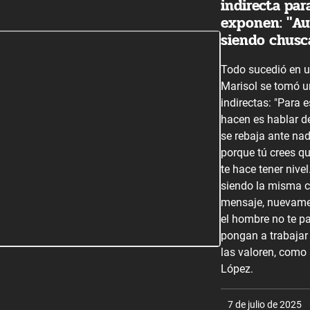
indirecta pa
exponen: "Au
siendo chusc
Todo sucedió en u
Marisol se tomó u
indirectas: "Para 
hacen es hablar de
se rebaja ante nadi
porque tú crees q
te hace tener nive
siendo la misma ch
mensaje, nuevamen
el hombre no te p
pongan a trabajar 
las valoren, como 
López.
7 de julio de 2025