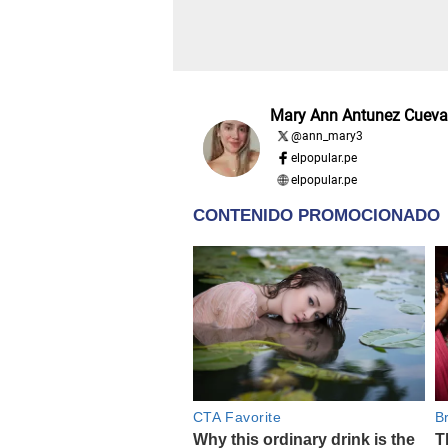
Mary Ann Antunez Cueva
@
ann_mary3
elpopular.pe
elpopular.pe