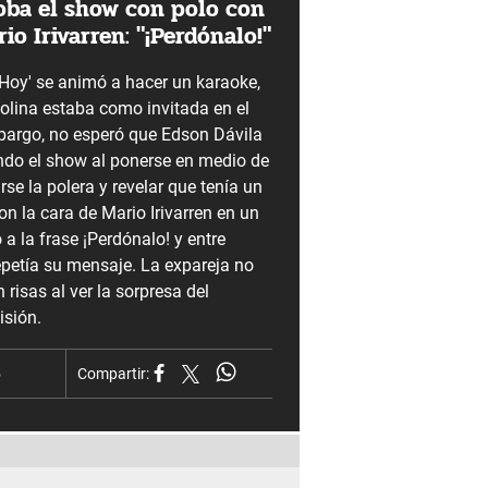
roba el show con polo con
io Irivarren: "¡Perdónalo!"
 Hoy' se animó a hacer un karaoke,
olina estaba como invitada en el
argo, no esperó que Edson Dávila
ndo el show al ponerse en medio de
rse la polera y revelar que tenía un
n la cara de Mario Irivarren en un
 a la frase ¡Perdónalo! y entre
epetía su mensaje. La expareja no
 risas al ver la sorpresa del
isión.
5
Compartir: