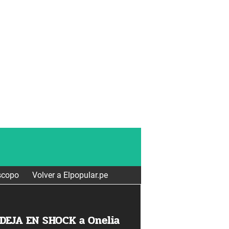
scopo
Volver a Elpopular.pe
 DEJA EN SHOCK a Onelia