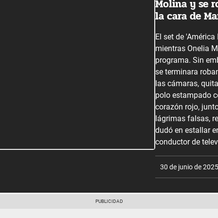
Molina y se 
la cara de Mar
El set de 'América
mientras Onelia M
programa. Sin emb
se terminara roba
las cámaras, quita
polo estampado co
corazón rojo, junto
lágrimas falsas, r
dudó en estallar en
conductor de telev
30 de junio de 202