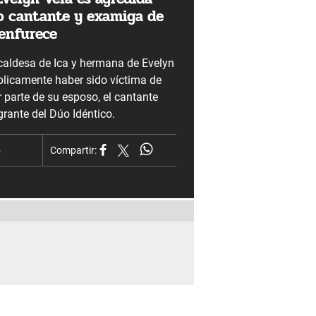
o cantante y examiga de
 enfurece
aldesa de Ica y hermana de Evelyn
blicamente haber sido víctima de
r parte de su esposo, el cantante
grante del Dúo Idéntico.
5
Compartir: