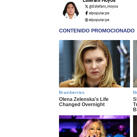
Estefani Hoyos
@
Estefani_Hoyos
elpopular.pe
elpopular.pe