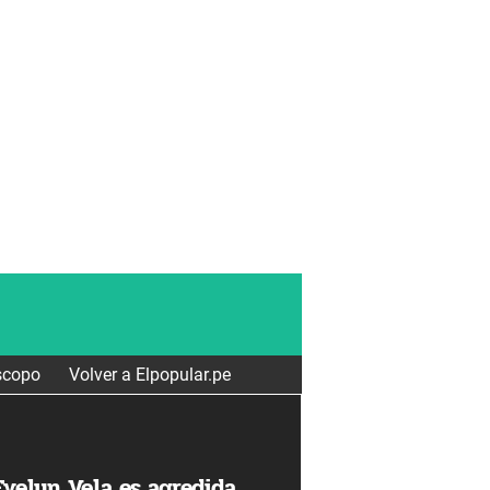
scopo
Volver a Elpopular.pe
velyn Vela es agredida