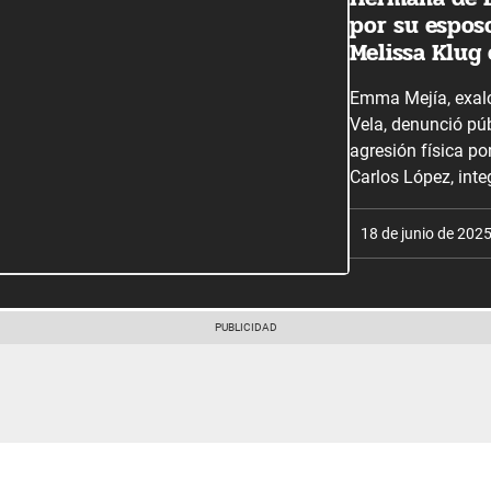
por su espos
Melissa Klug
Emma Mejía, exalc
Vela, denunció pú
agresión física po
Carlos López, inte
18 de junio de 202