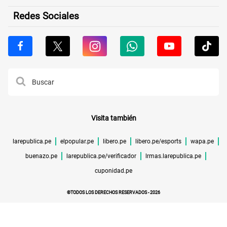
Redes Sociales
Visita también
larepublica.pe
elpopular.pe
libero.pe
libero.pe/esports
wapa.pe
buenazo.pe
larepublica.pe/verificador
lrmas.larepublica.pe
cuponidad.pe
©TODOS LOS DERECHOS RESERVADOS -
2026