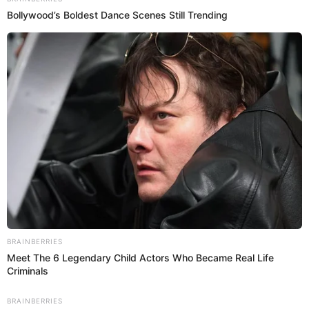
Bryan Salvatierra
@
elpopular_pe
Bryan270616
elpopular.pe
09 Jun 2025 | 17:58 h
Actualizado
09 Jun 2025 | 17:58 h