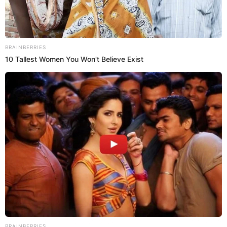
Videos
Yahaira Plasencia ARREMTE contra
Jefferson Farfán y asegura que seguirá
usando la frase "dame luz"
Yahaira Plasencia afirmó que no le preocupa recibir una
carta notarial de Jefferson Farfán por el uso de la frase
“dame luz”, la cual está registrada por el exfutbolista. La
cantante explicó que su hija, Darinka, también ha utilizado
esta expresión en algunas promociones. Plasencia
destacó que es una frase común que puede ser empleada
por cualquier persona, incluso mencionó que su madre se
la dice, por lo que no anticipa conflictos con nadie.
9 de junio de 2025
Compartir: