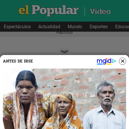
Espectáculos
Actualidad
Mundo
Deportes
Educa
ANTES DE IRSE