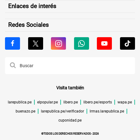
Enlaces de interés
Redes Sociales
Visita también
larepublica.pe
elpopular.pe
libero.pe
libero.pe/esports
wapa.pe
buenazo.pe
larepublica.pe/verificador
lrmas.larepublica.pe
cuponidad.pe
©TODOS LOS DERECHOS RESERVADOS -
2026