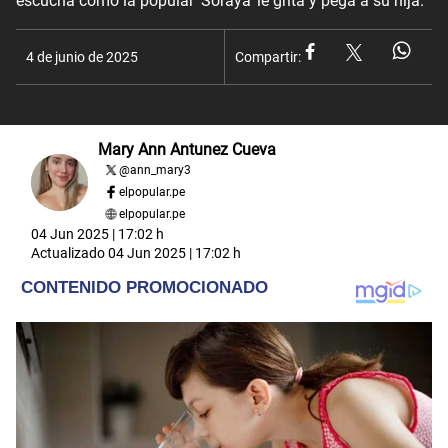
escucha como la popular 'Soraya' le grita y pega a su hija.
4 de junio de 2025
Compartir:
Mary Ann Antunez Cueva
@
ann_mary3
elpopular.pe
elpopular.pe
04 Jun 2025 | 17:02 h
Actualizado
04 Jun 2025 | 17:02 h