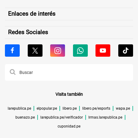
Enlaces de interés
Redes Sociales
Visita también
larepublica.pe
elpopular.pe
libero.pe
libero.pe/esports
wapa.pe
buenazo.pe
larepublica.pe/verificador
lrmas.larepublica.pe
cuponidad.pe