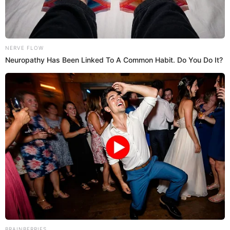
Videos
Anahí de Cárdenas realizó EXCLUSIVO
Baby Shower a poco tiempo de dar a luz a
su primer bebé
Anahí de Cárdenas se mostró emocionada en la
celebración de su Baby Shower por su primer embarazo.
Mediante sus redes sociales, la actriz peruana mostró
detalles de su fiesta privada junto amigos y familiares.
24 de mayo de 2025
Compartir:
Antuane Calderón