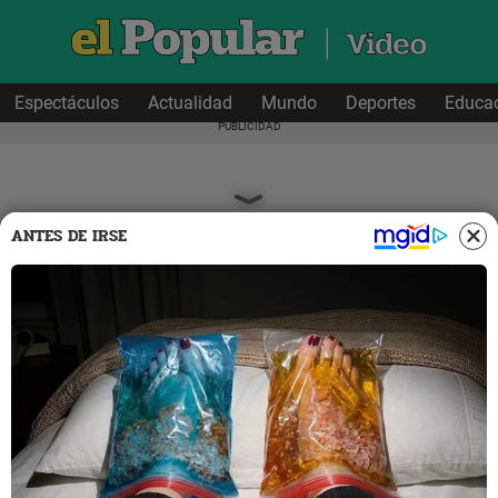
Espectáculos
Actualidad
Mundo
Deportes
Educa
ANTES DE IRSE