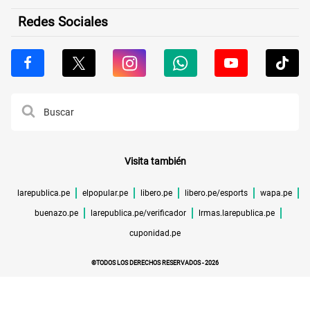
Redes Sociales
Visita también
larepublica.pe
elpopular.pe
libero.pe
libero.pe/esports
wapa.pe
buenazo.pe
larepublica.pe/verificador
lrmas.larepublica.pe
cuponidad.pe
©TODOS LOS DERECHOS RESERVADOS -
2026