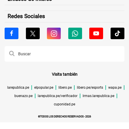
Redes Sociales
Visita también
larepublica.pe
elpopular.pe
libero.pe
libero.pe/esports
wapa.pe
buenazo.pe
larepublica.pe/verificador
lrmas.larepublica.pe
cuponidad.pe
©TODOS LOS DERECHOS RESERVADOS -
2026