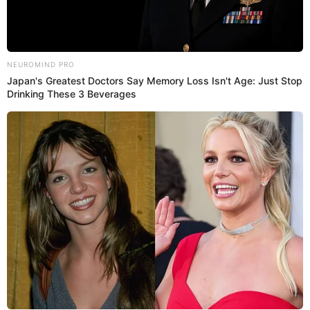
Videos
Yaco Eskenazi CONFIESA que quiso
DIVORCIARSE de Natalie Vértiz y revela
por qué no lo hizo: “Estoy harto”
Yaco Eskenazi reveló que atravesó una fuerte crisis con
Natalie Vértiz, lo que lo llevó a considerar el divorcio.
2 de mayo de 2025
Compartir: