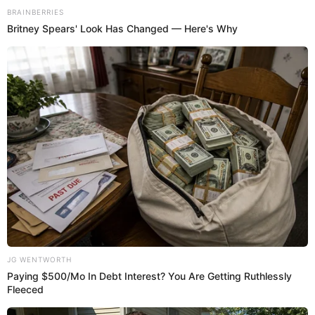
Estefani Hoyos
@
Estefani_Hoyos
elpopular.pe
elpopular.pe
02 May 2025 | 21:22 h
Actualizado
02 May 2025 | 21:22 h