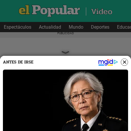
Espectáculos
Actualidad
Mundo
Deportes
Educa
ANTES DE IRSE