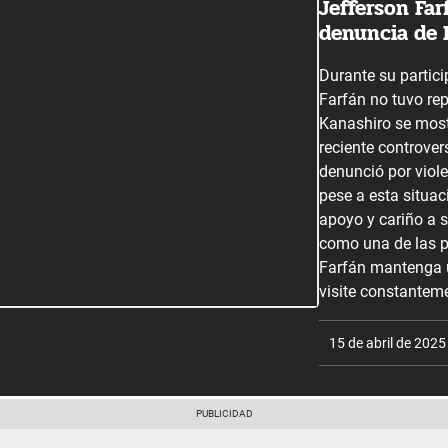
Jefferson Far
denuncia de 
Durante su partic
Farfán no tuvo re
Kanashiro se most
reciente controver
denunció por viol
pese a esta situac
apoyo y cariño a s
como una de las 
Farfán mantenga u
visite constanteme
15 de abril de 2025