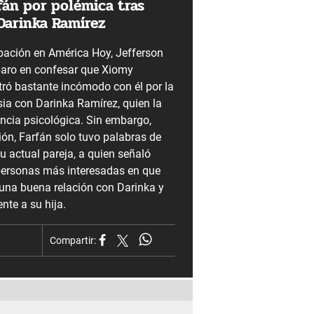
fán por polémica tras
Darinka Ramírez
ipación en América Hoy, Jefferson
paro en confesar que Xiomy
ró bastante incómodo con él por la
sia con Darinka Ramírez, quien la
encia psicológica. Sin embargo,
ión, Farfán solo tuvo palabras de
u actual pareja, a quien señaló
personas más interesadas en que
na buena relación con Darinka y
nte a su hija.
Compartir: