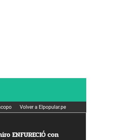
scopo
Volver a Elpopular.pe
hiro ENFURECIÓ con