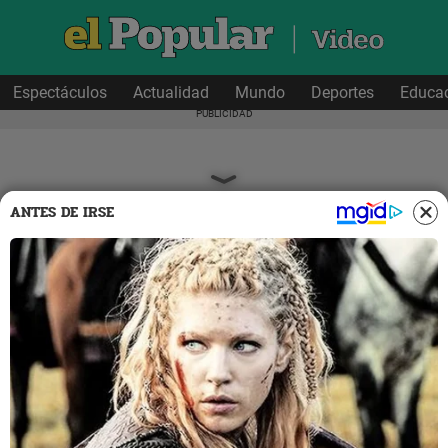
Espectáculos
Actualidad
Mundo
Deportes
Educa
ANTES DE IRSE