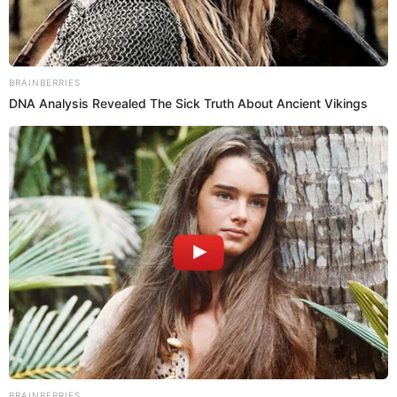
Videos
María Pía preparó TIERNA sorpresa a su
esposo por su cumpleaños, pero él tiene
INSÓLITA reacción: "No entendí nada"
María Pía Copello decidió organizar una especial y original
sorpresa para su esposo por su cumpleaños, pero él quedó
sorprendido y admitió que no entendió lo que pasó. Por su
parte, la influencer se mostró emocionada.
11 de abril de 2025
Compartir:
Antuane Calderón