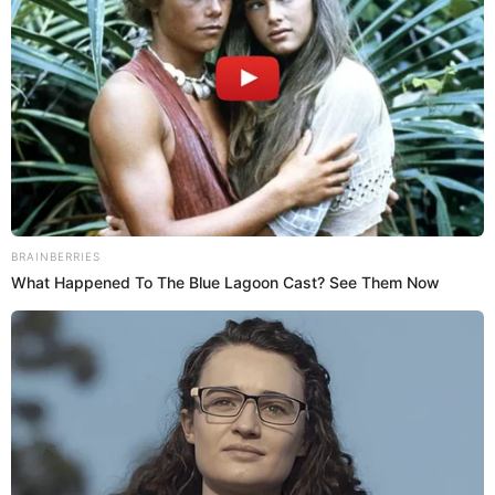
Regresar al inicio
Quiénes somos
Contáctanos
Políticas y Estándares
Términos de uso
Enlaces de interés
Redes Sociales