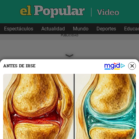
Espectáculos
Actualidad
Mundo
Deportes
Educa
ANTES DE IRSE