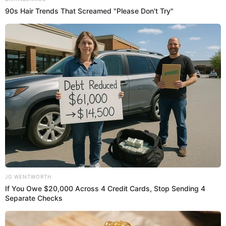
Bryan Salvatierra
@
elpopular_pe
Bryan270616
elpopular.pe
26 Feb 2025 | 18:09 h
Actualizado
26 Feb 2025 | 18:09 h