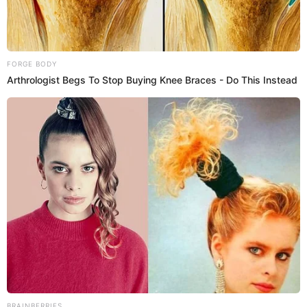
Videos
Macarena Vélez estaría en saliditas con el
aun esposo de Johana 'La Nena' Cubillas
Macarena Vélez y Juan Ichazo habrían decidido ir de 1 a
1000 en un segundo y es que ambos habrían iniciado un
romance a poco menos de dos semanas que el modelo
anunciara el fin de su matrimonio con la hija del Teófilo
Cubillas. La parejita se ha lucido más de una vez juntos e
incluso son trasladados en la camioneta de la madre de la
chica reality.
26 de febrero de 2025
Compartir: