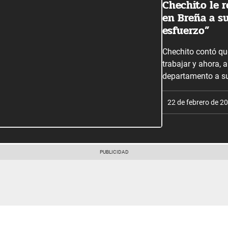
Chechito le 
en Breña a s
esfuerzo”
Chechito contó q
trabajar y ahora, 
departamento a 
22 de febrero de 2