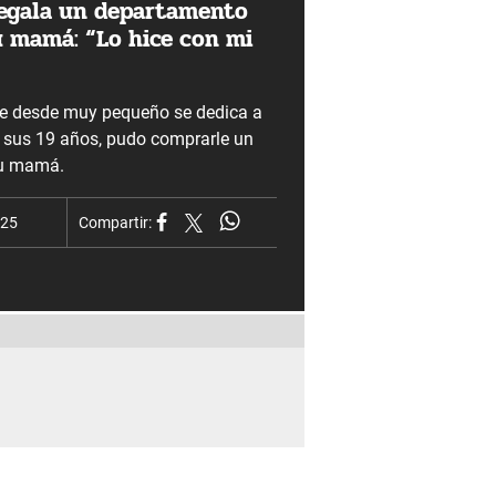
regala un departamento
u mamá: “Lo hice con mi
ue desde muy pequeño se dedica a
a sus 19 años, pudo comprarle un
su mamá.
025
Compartir: