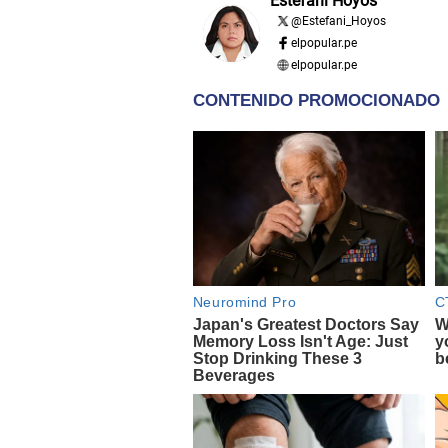
Estefani Hoyos
@
Estefani_Hoyos
elpopular.pe
elpopular.pe