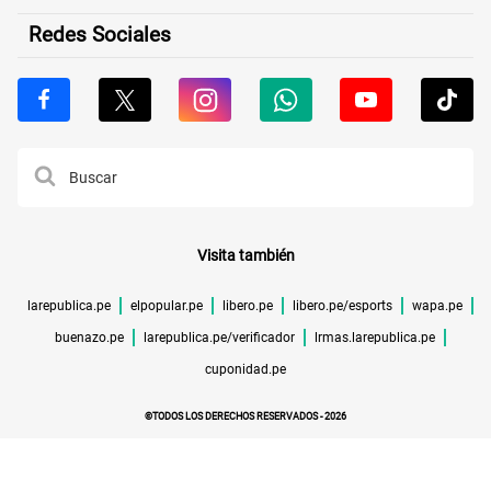
Redes Sociales
Visita también
larepublica.pe
elpopular.pe
libero.pe
libero.pe/esports
wapa.pe
buenazo.pe
larepublica.pe/verificador
lrmas.larepublica.pe
cuponidad.pe
©TODOS LOS DERECHOS RESERVADOS -
2026