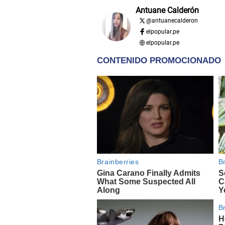
Antuane Calderón
@
antuanecalderon
elpopular.pe
elpopular.pe