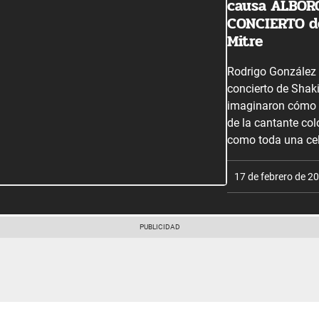
causa ALBORO
CONCIERTO de
Mitre
Rodrigo González y
concierto de Shaki
imaginaron cómo s
de la cantante col
como toda una cel
17 de febrero de 2