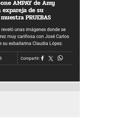
xpone AMPAY de Amy
n expareja de su
y muestra PRUEBAS
' reveló unas imágenes donde se
rrez muy cariñosa con José Carlos
e su exbailarina Claudia López.
5
Compartir: