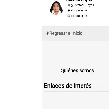
Estefani Hoyos
@
Estefani_Hoyos
elpopular.pe
elpopular.pe
Regresar al inicio
Quiénes somos
Enlaces de interés