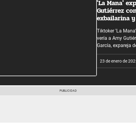
'La Mana' e
Gutiérrez co
exbailarina 
Tiktoker 'La Mana
vería a Amy Gutié
García, expareja d
23 de enero de 202