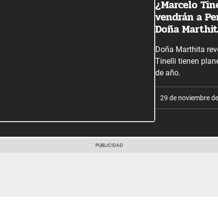
¿Marcelo Tine
vendrán a Pe
Doña Marthi
Doña Marthita reve
Tinelli tienen plan
de año.
29 de noviembre d