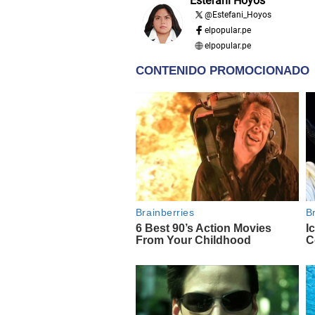
Estefani Hoyos
@
Estefani_Hoyos
elpopular.pe
elpopular.pe