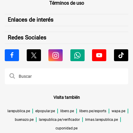
Términos de uso
Enlaces de interés
Redes Sociales
Visita también
larepublica.pe
elpopular.pe
libero.pe
libero.pe/esports
wapa.pe
buenazo.pe
larepublica.pe/verificador
lrmas.larepublica.pe
cuponidad.pe