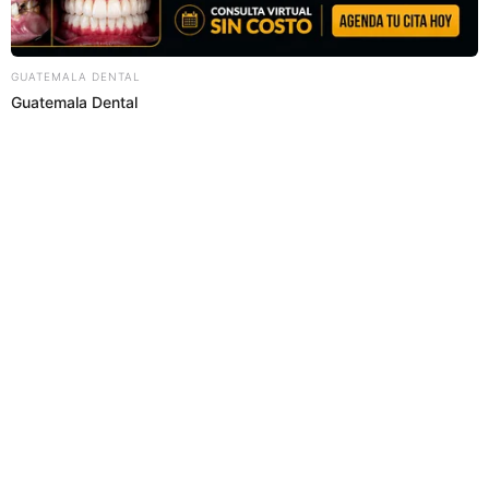
Regresar al inicio
Quiénes somos
Contáctanos
Políticas y Estándares
Términos de uso
Enlaces de interés