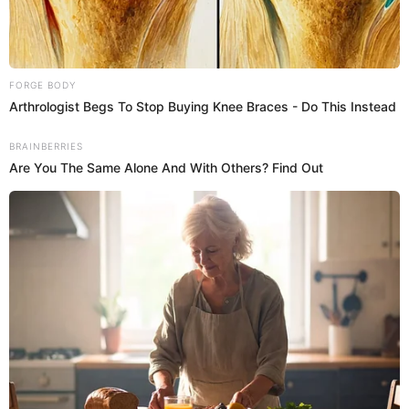
Videos
La INESPERADA reacción de Renato Rossini
Jr. ante imágenes de Ale Fuller con
españoles: “No veo nada”
Renato Rossini Jr. aseguró que no logró visualizar el
supuesto beso entre Ale Fuller y el galán español, pese a
haber visto las imágenes. Además, señaló que confía en la
actriz.
31 de octubre de 2024
Compartir:
Estefani Hoyos