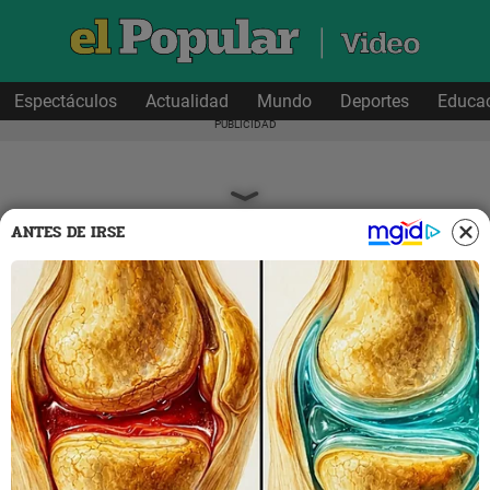
Espectáculos
Actualidad
Mundo
Deportes
Educa
ANTES DE IRSE