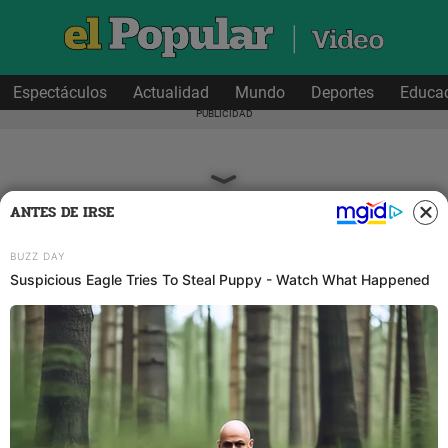
Espectáculos
Actualidad
Mundo
Deportes
Educa
ANTES DE IRSE