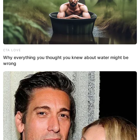
Videos
Dayanita presenta a imitador de Maluma
como su nuevo galán y sacan sus 'trapitos
sucios' a la luz
Magaly Medina reveló que nuevo galán de Dayanita
registraba requisitorias por tráfico de drogas.
5 de octubre de 2024
Compartir:
Estefani Hoyos
@
Estefani_Hoyos
elpopular.pe
elpopular.pe